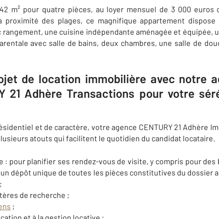
2 m² pour quatre pièces, au loyer mensuel de 3 000 euros 
 à proximité des plages, ce magnifique appartement dispose 
c rangement, une cuisine indépendante aménagée et équipée, u
 parentale avec salle de bains, deux chambres, une salle de do
ojet de location immobilière avec notre 
 21 Adhère Transactions pour votre séré
 résidentiel et de caractère, votre agence CENTURY 21 Adhère I
lusieurs atouts qui facilitent le quotidien du candidat locataire.
ne : pour planifier ses rendez-vous de visite, y compris pour de
 un dépôt unique de toutes les pièces constitutives du dossier ad
;
itères de recherche ;
iens
;
cation et à la gestion locative ;