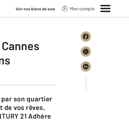
Mon compte
Voir nos biens de luxe
à Cannes
ns
t de vos rêves,
ENTURY 21 Adhère