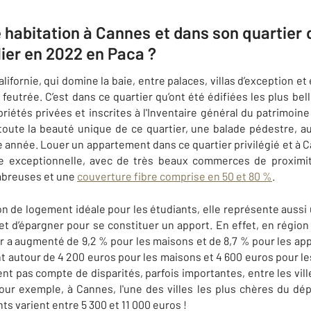
 habitation à Cannes et dans son quartier 
lier en 2022 en Paca ?
lifornie, qui domine la baie, entre palaces, villas d’exception et
eutrée. C’est dans ce quartier qu’ont été édifiées les plus bell
riétés privées et inscrites
à l'Inventaire général du patrimoine c
toute la beauté unique de ce quartier, une balade pédestre, a
e année.
Louer un appartement dans ce quartier privilégié et à
ie exceptionnelle, avec de très beaux commerces de proximité
ombreuses et une
couverture fibre comprise en 50 et 80 %
.
tion de logement idéale pour les étudiants, elle représente auss
met d’épargner pour se constituer un apport. En effet, en régi
lier a augmenté de 9,2 % pour les maisons et de 8,7 % pour les a
t autour de 4 200 euros pour les maisons et 4 600 euros pour 
 pas compte de disparités, parfois importantes, entre les vil
r exemple, à Cannes, l'une des villes les plus chères du dé
s varient entre 5 300 et 11 000 euros !