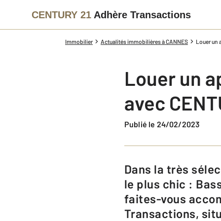
CENTURY 21
Adhère Transactions
Immobilier
Actualités immobilières à CANNES
Louer un 
Louer un a
avec CENTU
Publié le 24/02/2023
Dans la très sélecte ville de Cannes, vous avez été conquis par son quartier
le plus chic : Bas
faites-vous acco
Transactions, sit