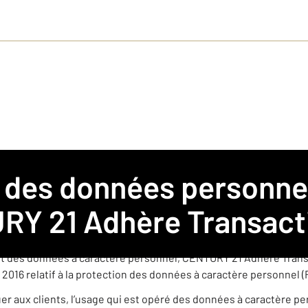
s pour l’agence CENTURY 21 Adhère Transactions
ne agence immobilière franchisée membre du réseau de franchi
RY 21 Adhère Transact
èrement indépendante est amenée à collecter et traiter des donn
t des données à caractère personnel, CENTURY 21 Adhère Transa
 2016 relatif à la protection des données à caractère personnel 
quer aux clients, l’usage qui est opéré des données à caractère p