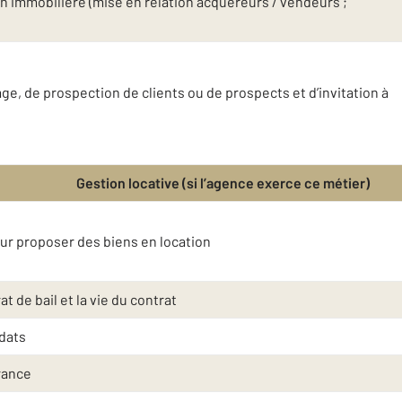
n immobilière (mise en relation acquéreurs / vendeurs ;
e, de prospection de clients ou de prospects et d’invitation à
Gestion locative (si l’agence exerce ce métier)
eur proposer des biens en location
t de bail et la vie du contrat
idats
rance