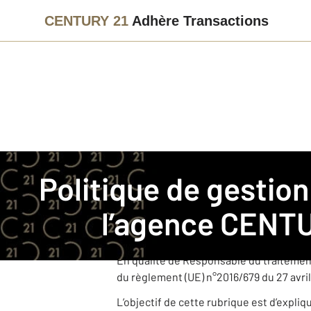
CENTURY 21
Adhère Transactions
Immobilier
Politique de gestion des données personnelle
Politique de gestion des données personnelles pour
CENTURY 21 Adhère Transactions est u
l’agence
CENTU
Cette agence, juridiquement et financi
dans le cadre de ses activités.
En qualité de Responsable du traitemen
du règlement (UE) n°2016/679 du 27 avril
L’objectif de cette rubrique est d’expli