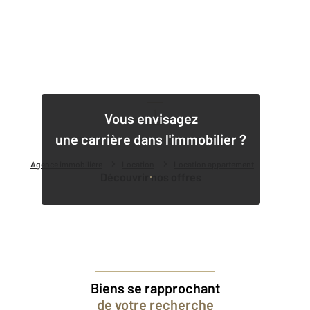
1
Vous envisagez
une carrière dans l'immobilier ?
Agence immobilière
Location
Location appartement
Découvrir nos offres
Biens se rapprochant
de votre recherche