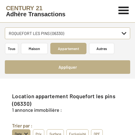
CENTURY 21
Adhère Transactions
ROQUEFORT LES PINS (06330)
Tous
Maison
Appartement
Autres
Appliquer
Location appartement Roquefort les pins
(06330)
1 annonce immobilière :
Trier par :
Date
Prix
Surface
Exclusivité
DPE