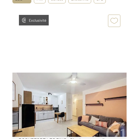
Exclusivité
ROQUEFORT LES PINS 06
2
43,69 m
, 2 pièces
Ref : 52351
Appartement F2 à louer
1 050 €
par mois charges comprises