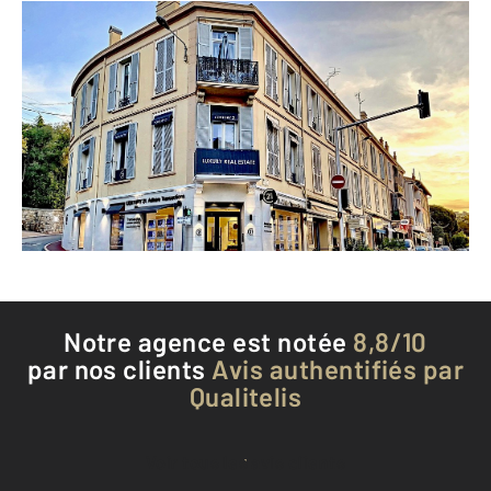
CENTURY 21 Adhère Transactions
65 avenue Maréchal Juin
CANNES - 06400
Envoyer un message
Téléphoner à l'agence
Notre agence est notée
8,8/10
par nos clients
Avis authentifiés par
Qualitelis
Voir tous les avis clients