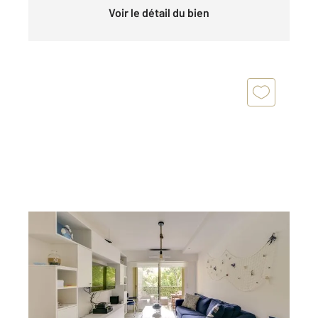
Voir le détail du bien
CANNES 06
2
36 m
, 2 pièces
Ref : 52343
Appartement à vendre
290 000 €