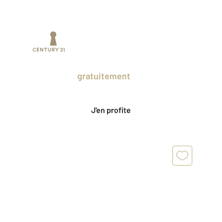
Prenez un temps d'avance sur le marché
en profitant
gratuitement
des Ventes
Privées CENTURY 21.
J'en profite