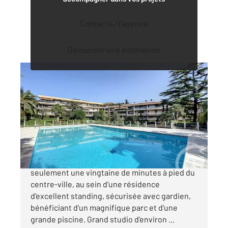
Contacter l'agence
Demander une estimation
CANNES 06
2
30 m
, 1 pièce
Ref : 52333
Appartement F1 à vendre
234 000 €
Cannes Secteur résidentiel de Montrose À
seulement une vingtaine de minutes à pied du
centre-ville, au sein d'une résidence
d'excellent standing, sécurisée avec gardien,
bénéficiant d'un magnifique parc et d'une
grande piscine. Grand studio d'environ ...