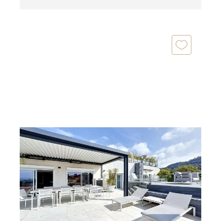
CANNES 06
2
175,27 m
, 6 pièces
Ref : 52226
Appartement F6 à vendre
3 550 000 €