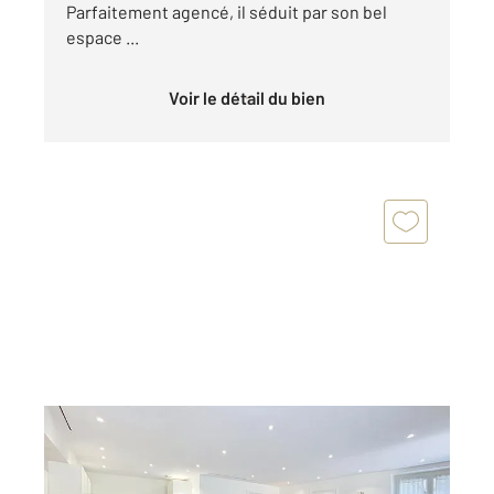
Parfaitement agencé, il séduit par son bel
espace ...
Voir le détail du bien
CANNES 06
2
60 m
, 2 pièces
Ref : 52286