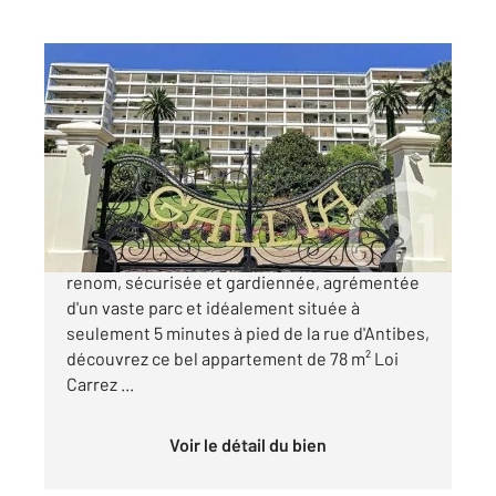
CANNES 06
2
92 m
, 2 pièces
Ref : 52325
Appartement F2 à vendre
650 000 €
CANNES GALLIA Au sein d'une résidence de
renom, sécurisée et gardiennée, agrémentée
d'un vaste parc et idéalement située à
seulement 5 minutes à pied de la rue d'Antibes,
découvrez ce bel appartement de 78 m² Loi
Carrez ...
Voir le détail du bien