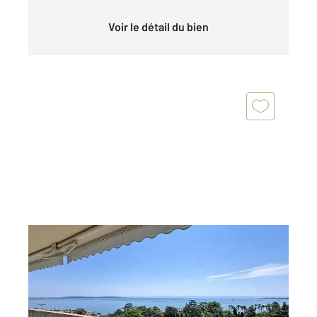
Voir le détail du bien
CANNES 06
2
98,01 m
, 3 pièces
Ref : 52285
Appartement F3 à vendre