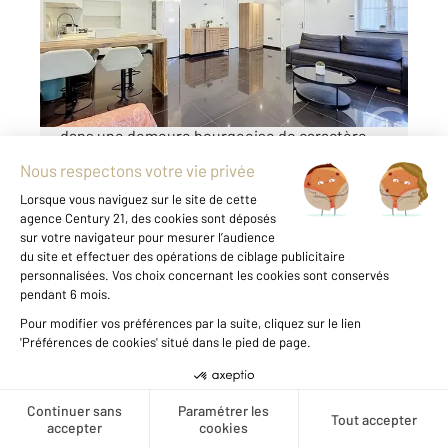
Appartement F2 à vendre
350 000 €
Cannes Basse Californie | Élégant 2 pièces
dans une demeure bourgeoise de caractère
Idéalement situé dans le très prisé quartier de
la Basse Californie à Cannes, à quelques pas
du centre-ville, des plages, des commerces et
de toutes les commodités, découvrez ...
Voir le détail du bien
Créer une alerte