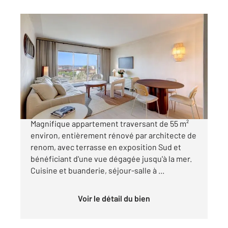
CANNES 06
2
55,40 m
, 3 pièces
Ref : 52230
Appartement F3 à vendre
685 000 €
Cannes 3 pièces Basse Californie vue mer
Magnifique appartement traversant de 55 m²
environ, entièrement rénové par architecte de
renom, avec terrasse en exposition Sud et
bénéficiant d'une vue dégagée jusqu'à la mer.
Cuisine et buanderie, séjour-salle à ...
Voir le détail du bien