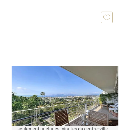
CANNES 06
2
80 m
, 3 pièces
Ref : 52183
Appartement F3 à vendre
1 100 000 €
Cannes Secteur très résidentiel d'Isola Bella À
seulement quelques minutes du centre-ville