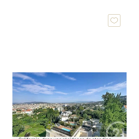
CANNES 06
2
11 m
, 1 pièce
Ref : 52267
Appartement F1 à vendre
99 500 €
Cannes Secteur résidentiel de la Basse