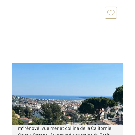
CANNES 06
2
63 m
, 3 pièces
Ref : 52219
Appartement F3 à vendre
489 000 €
Cannes Petit Juas Dernier étage, 3 pièces 63
m² rénové, vue mer et colline de la Californie
Cave + Garage. Au cœur du quartier du Petit