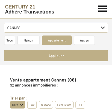
CENTURY 21
Adhère Transactions
CANNES
Tous
Maison
Appartement
Autres
Appliquer
Vente appartement Cannes (06)
92 annonces immobilières :
Trier par :
Date
Prix
Surface
Exclusivité
DPE