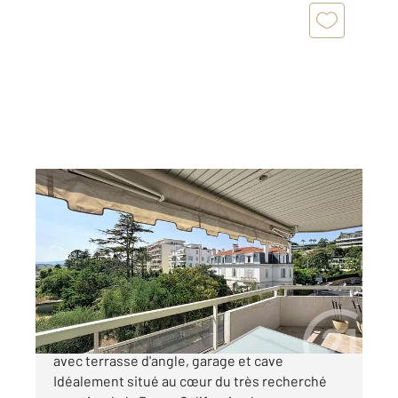
CANNES 06
2
66,03 m
, 3 pièces
Ref : 51804
Appartement F3 à vendre
562 000 €
Cannes Basse Californie | Élégant 3 pièces
avec terrasse d'angle, garage et cave
Idéalement situé au cœur du très recherché