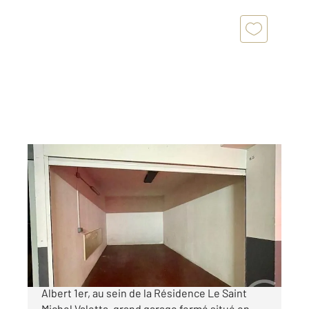
CANNES 06
2
18 m
Ref : 52323
Parking à vendre
175 000 €
CANNES EXCLUSIVITÉ Sur l'avenue du Roi
Albert 1er, au sein de la Résidence Le Saint
Michel Valetta, grand garage fermé situé en