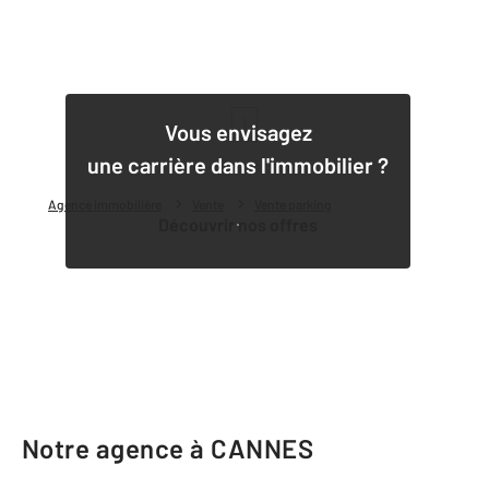
1
Vous envisagez
une carrière dans l'immobilier ?
Agence immobilière
Vente
Vente parking
Découvrir nos offres
Notre agence à CANNES