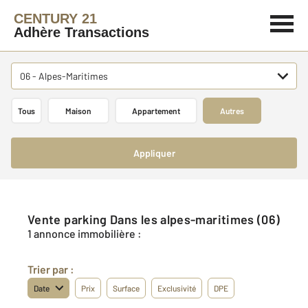
CENTURY 21
Adhère Transactions
06 - Alpes-Maritimes
Tous
Maison
Appartement
Autres
Appliquer
Vente parking Dans les alpes-maritimes (06)
1 annonce immobilière :
Trier par :
Date
Prix
Surface
Exclusivité
DPE