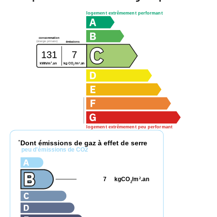
logement extrêmement performant
consommation
(énergie primaire)
émissions
131
7
2
2
kg CO
/m
.an
kWh/m
.an
2
logement extrêmement peu performant
Dont émissions de gaz à effet de serre
*
peu d'émissions de CO2
7
kgCO
/m
.an
2
2