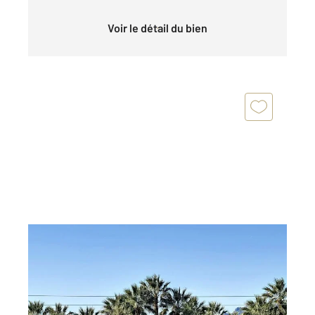
Voir le détail du bien
CANNES 06
2
48 m
, 2 pièces
Ref : 52075
Appartement F2 à vendre