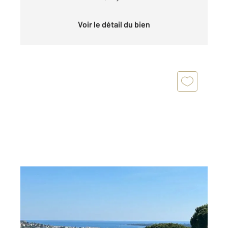
Voir le détail du bien
CANNES 06
2
63 m
, 3 pièces
Ref : 52219
Appartement F3 à vendre