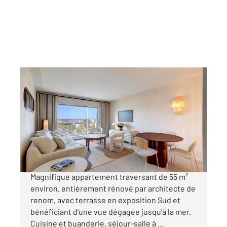
CANNES 06
2
55,40 m
, 3 pièces
Ref : 52230
Appartement F3 à vendre
685 000 €
Cannes 3 pièces Basse Californie vue mer
Magnifique appartement traversant de 55 m²
environ, entièrement rénové par architecte de
renom, avec terrasse en exposition Sud et
bénéficiant d'une vue dégagée jusqu'à la mer.
Cuisine et buanderie, séjour-salle à ...