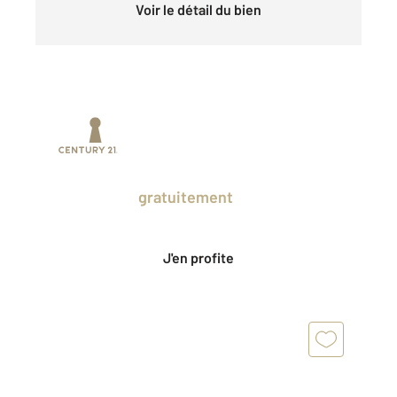
Voir le détail du bien
Prenez un temps d'avance sur le marché
en profitant
gratuitement
des Ventes
Privées CENTURY 21.
J'en profite