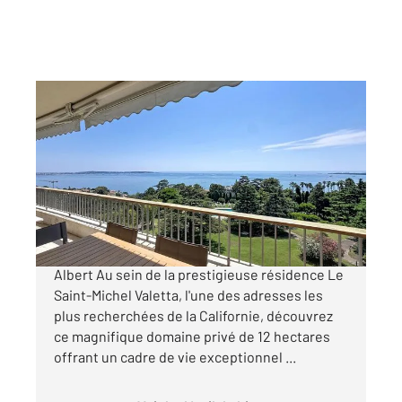
CANNES 06
2
98,01 m
, 3 pièces
Ref : 52285
Appartement F3 à vendre
1 440 000 €
Exclusivité Cannes Californie Avenue du Roi
Albert Au sein de la prestigieuse résidence Le
Saint-Michel Valetta, l'une des adresses les
plus recherchées de la Californie, découvrez
ce magnifique domaine privé de 12 hectares
offrant un cadre de vie exceptionnel ...