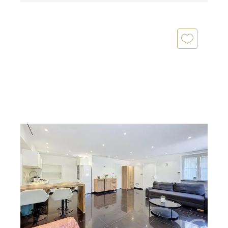
CANNES 06
2
60 m
, 2 pièces
Ref : 52286
Appartement F2 à vendre
350 000 €
Cannes Basse Californie | Élégant 2 pièces