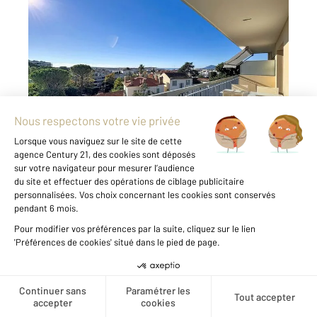
CANNES 06
2
43,18 m
, 2 pièces
Ref : 51984
Appartement F2 à vendre
362 000 €
EXCLUSIVITÉ Cannes, secteur Avenue de
Vallauris À seulement quelques minutes à pied
des commerces et du centre-ville, au sein
d'une résidence sécurisée de très bon
standing, découvrez ce lumineux appartement
2 pièces situé en étage élevé. D'une superficie
...
Voir le détail du bien
Créer une alerte