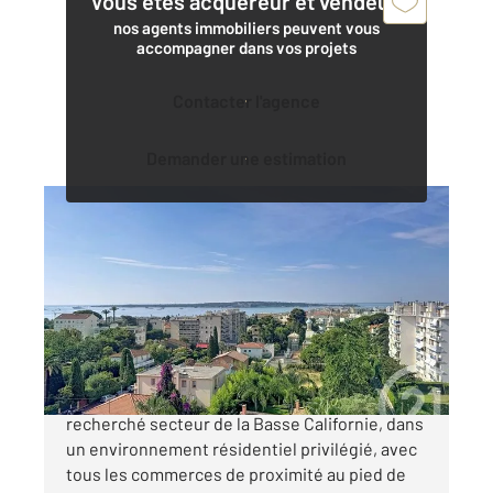
Vous êtes acquéreur et vendeur,
nos agents immobiliers peuvent vous
accompagner dans vos projets
Contacter l'agence
Demander une estimation
CANNES 06
2
70 m
, 3 pièces
Ref : 52270
Appartement F3 à vendre
499 000 €
EXCLUSIVITÉ Cannes Au cœur du très
recherché secteur de la Basse Californie, dans
un environnement résidentiel privilégié, avec
tous les commerces de proximité au pied de