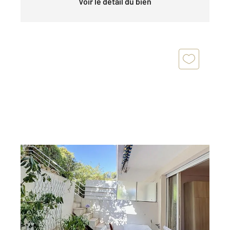
Voir le détail du bien
CANNES 06
2
22,07 m
, 1 pièce
Ref : 52292
Appartement F1 à vendre
181 000 €