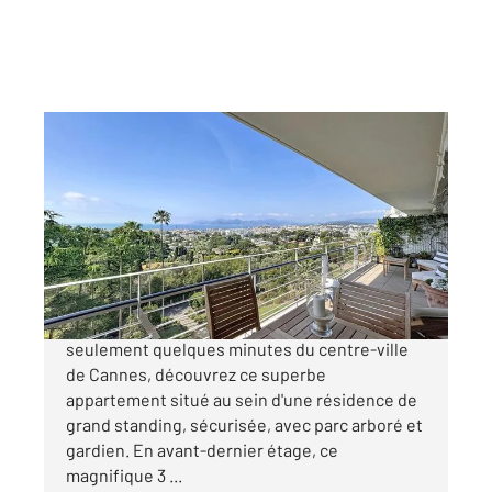
CANNES 06
2
80 m
, 3 pièces
Ref : 52183
Appartement F3 à vendre
1 100 000 €
Cannes Secteur très résidentiel d'Isola Bella À
seulement quelques minutes du centre-ville
de Cannes, découvrez ce superbe
appartement situé au sein d'une résidence de
grand standing, sécurisée, avec parc arboré et
gardien. En avant-dernier étage, ce
magnifique 3 ...