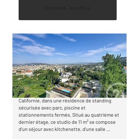
Découvrir nos offres
CANNES 06
2
11 m
, 1 pièce
Ref : 52267
Appartement F1 à vendre
99 500 €
Cannes Secteur résidentiel de la Basse
Californie, dans une résidence de standing
sécurisée avec parc, piscine et
stationnements fermés. Situé au quatrième et
dernier étage, ce studio de 11 m² se compose
d'un séjour avec kitchenette, d'une salle ...