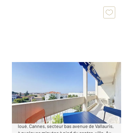
CANNES 06
2
31,08 m
, 1 pièce
Ref : 52338
Appartement F1 à vendre
160 000 €
Investissement locatif Appartement vendu
loué. Cannes, secteur bas avenue de Vallauris,
à quelques minutes à pied du centre-ville. Au