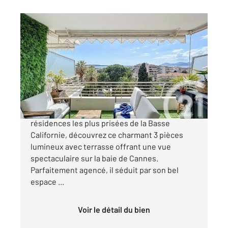
CANNES 06
2
65 m
, 3 pièces
Ref : 52066
Appartement F3 à vendre
699 000 €
CANNES BASSE CALIFORNIE Dans l'une des
résidences les plus prisées de la Basse
Californie, découvrez ce charmant 3 pièces
lumineux avec terrasse offrant une vue
spectaculaire sur la baie de Cannes.
Parfaitement agencé, il séduit par son bel
espace ...
Voir le détail du bien