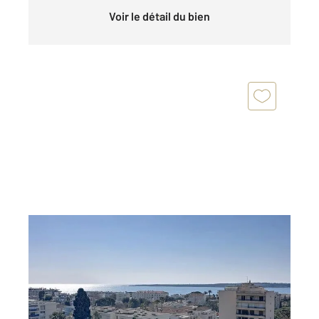
Voir le détail du bien
CANNES 06
2
102,13 m
, 3 pièces
Ref : 52121
Appartement F3 à vendre
1 200 000 €