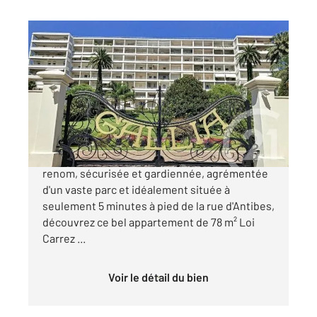
CANNES 06
2
92 m
, 2 pièces
Ref : 52325
Appartement F2 à vendre
650 000 €
CANNES GALLIA Au sein d'une résidence de
renom, sécurisée et gardiennée, agrémentée
d'un vaste parc et idéalement située à
seulement 5 minutes à pied de la rue d'Antibes,
découvrez ce bel appartement de 78 m² Loi
Carrez ...
Voir le détail du bien