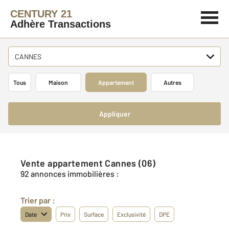
CENTURY 21
Adhère Transactions
CANNES
Tous
Maison
Appartement
Autres
Appliquer
Vente appartement Cannes (06)
92 annonces immobilières :
Trier par :
Date
Prix
Surface
Exclusivité
DPE