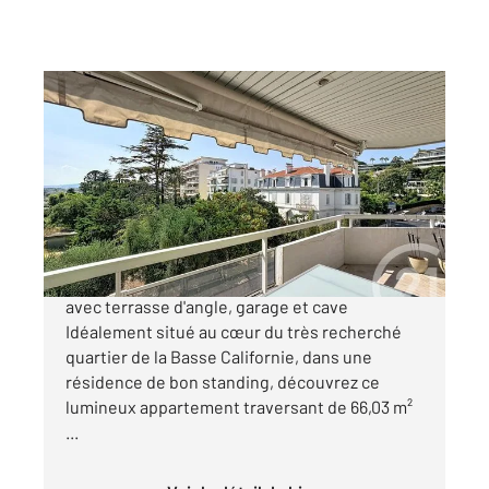
CANNES 06
2
66,03 m
, 3 pièces
Ref : 51804
Appartement F3 à vendre
562 000 €
Cannes Basse Californie | Élégant 3 pièces
avec terrasse d'angle, garage et cave
Idéalement situé au cœur du très recherché
quartier de la Basse Californie, dans une
résidence de bon standing, découvrez ce
lumineux appartement traversant de 66,03 m²
...