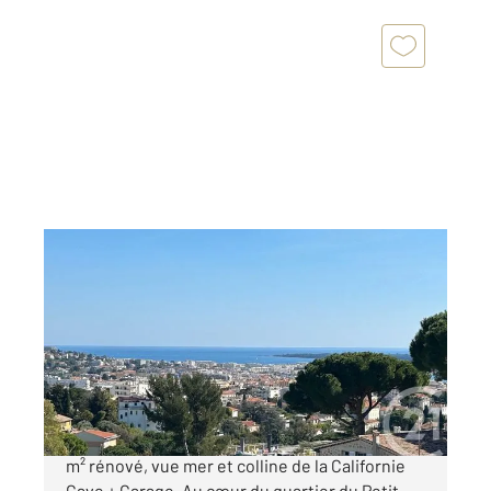
CANNES 06
2
63 m
, 3 pièces
Ref : 52219
Appartement F3 à vendre
489 000 €
Cannes Petit Juas Dernier étage, 3 pièces 63
m² rénové, vue mer et colline de la Californie
Cave + Garage. Au cœur du quartier du Petit