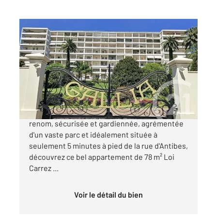
CANNES 06
2
92 m
, 2 pièces
Ref : 52325
Appartement F2 à vendre
650 000 €
CANNES GALLIA Au sein d'une résidence de
renom, sécurisée et gardiennée, agrémentée
d'un vaste parc et idéalement située à
seulement 5 minutes à pied de la rue d'Antibes,
découvrez ce bel appartement de 78 m² Loi
Carrez ...
Voir le détail du bien