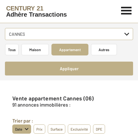
CENTURY 21
Adhère Transactions
CANNES
Tous
Maison
Appartement
Autres
Appliquer
Vente appartement Cannes (06)
91 annonces immobilières :
Trier par :
Date
Prix
Surface
Exclusivité
DPE