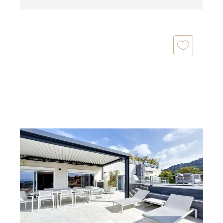
CANNES 06
2
175,27 m
, 6 pièces
Ref : 52226
Appartement F6 à vendre
3 550 000 €