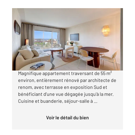
CANNES 06
2
55,40 m
, 3 pièces
Ref : 52230
Appartement F3 à vendre
685 000 €
Cannes 3 pièces Basse Californie vue mer
Magnifique appartement traversant de 55 m²
environ, entièrement rénové par architecte de
renom, avec terrasse en exposition Sud et
bénéficiant d'une vue dégagée jusqu'à la mer.
Cuisine et buanderie, séjour-salle à ...
Voir le détail du bien