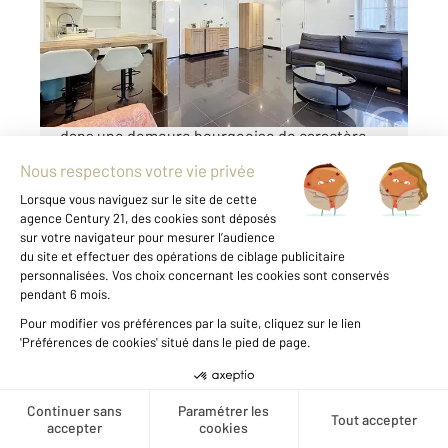
Appartement F2 à vendre
350 000 €
Cannes Basse Californie | Élégant 2 pièces
dans une demeure bourgeoise de caractère
Idéalement situé dans le très prisé quartier de
la Basse Californie à Cannes, à quelques pas
du centre-ville, des plages, des commerces et
de toutes les commodités, découvrez ...
Voir le détail du bien
Créer une alerte