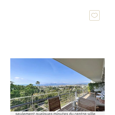
CANNES 06
2
80 m
, 3 pièces
Ref : 52183
Appartement F3 à vendre
1 100 000 €
Cannes Secteur très résidentiel d'Isola Bella À
seulement quelques minutes du centre-ville