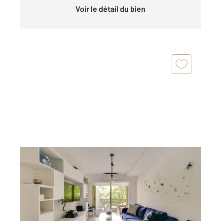
Voir le détail du bien
CANNES 06
2
36 m
, 2 pièces
Ref : 52343
Appartement à vendre
290 000 €