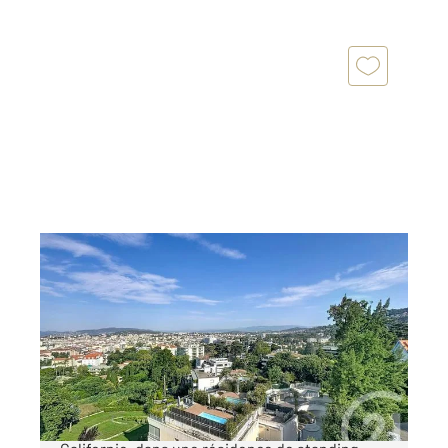
CANNES 06
2
11 m
, 1 pièce
Ref : 52267
Appartement F1 à vendre
99 500 €
Cannes Secteur résidentiel de la Basse