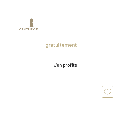
Prenez un temps d'avance sur le marché
en profitant
gratuitement
des Ventes
Privées CENTURY 21.
J'en profite