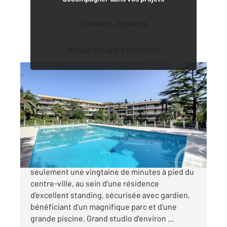
Contacter l'agence
Demander une estimation
CANNES 06
2
30 m
, 1 pièce
Ref : 52333
Appartement F1 à vendre
234 000 €
Cannes Secteur résidentiel de Montrose À
seulement une vingtaine de minutes à pied du
centre-ville, au sein d'une résidence
d'excellent standing, sécurisée avec gardien,
bénéficiant d'un magnifique parc et d'une
grande piscine. Grand studio d'environ ...