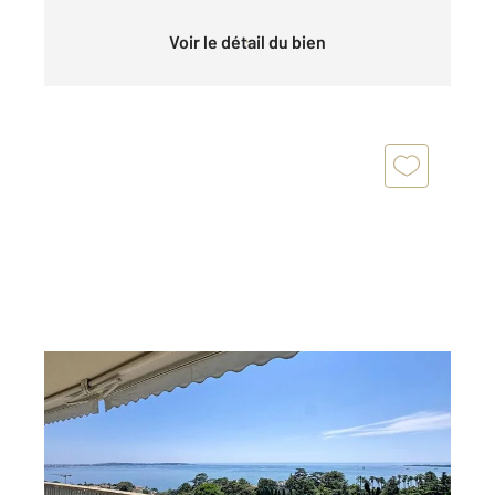
Voir le détail du bien
CANNES 06
2
98,01 m
, 3 pièces
Ref : 52285
Appartement F3 à vendre