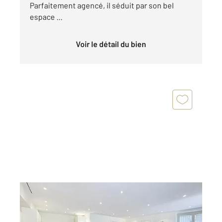
Parfaitement agencé, il séduit par son bel
espace ...
Voir le détail du bien
CANNES 06
2
60 m
, 2 pièces
Ref : 52286