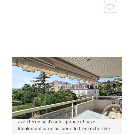
CANNES 06
2
66,03 m
, 3 pièces
Ref : 51804
Appartement F3 à vendre
562 000 €
Cannes Basse Californie | Élégant 3 pièces
avec terrasse d'angle, garage et cave
Idéalement situé au cœur du très recherché