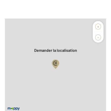
Afficher sur la carte :
+
Agence
Biens vendus
-
Demander la localisation
Vue globale
2
Surface totale : 70 m
2
Surface habitable : 70 m
Type d'appartement : F3
ème
Étage : 7
Nombre de pièces : 3
[Voir le détail]
Année construction : 1970