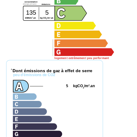
consommation
(énergie primaire)
émissions
135
5
2
2
kg CO
/m
.an
kWh/m
.an
2
logement extrêmement peu performant
Dont émissions de gaz à effet de serre
*
peu d'émissions de CO2
5
kgCO
/m
.an
2
2