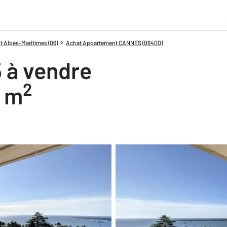
 Alpes-Maritimes (06)
Achat Appartement CANNES (06400)
 à vendre
2
5 m