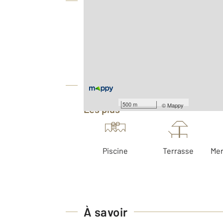
Vue globale
2
Surface totale : 191,1 m
Type d'appartement : F5
Nombre de pièces : 5
[Voir le détail]
Équipements
500 m
©
Mappy
Les plus
Piscine
Terrasse
Mer
À savoir