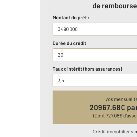
de rembours
Montant du prêt :
Durée du crédit
Taux d'intérêt (hors assurances)
vos mensualit
20967.68
€ pa
(Dont
727.08
€ d’ass
Crédit immobilier si