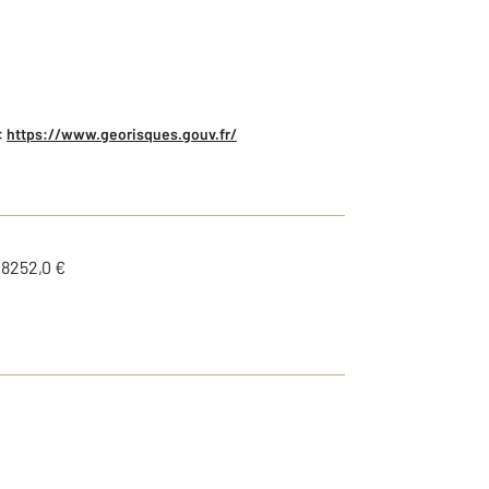
:
https://www.georisques.gouv.fr/
18252,0 €