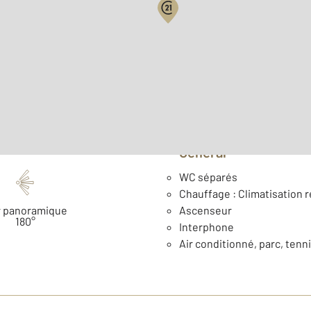
Surface habitable : 191,1 
ème
Étage : 5
Année construction : 196
Général
WC séparés
Chauffage : Climatisation r
 panoramique
Ascenseur
180°
Interphone
Air conditionné, parc, ten