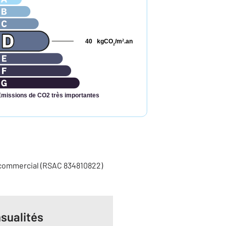
40
kgCO
/m
.an
2
2
Émissions de CO2 très importantes
 commercial (RSAC 834810822)
sualités