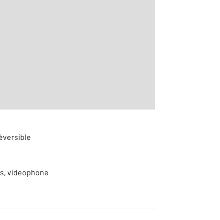
2
m
0
éversible
nis, videophone