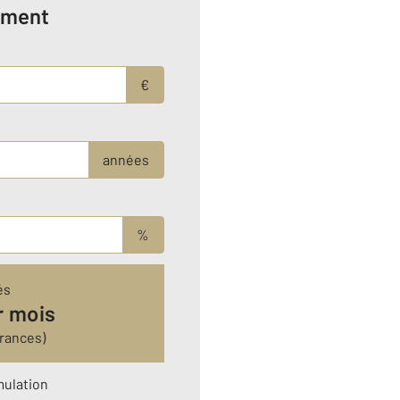
ement
€
années
%
és
r mois
urances)
mulation