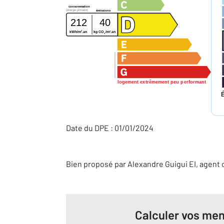
consommation
(énergie primaire)
émissions
212
40
2
2
kWh/m
.an
kg CO
/m
.an
2
logement extrêmement peu performant
Date du DPE : 01/01/2024
Bien proposé par
Alexandre
Guigui
EI
, agent
Calculer vos men